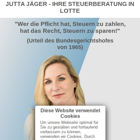
JUTTA JÄGER - IHRE STEUERBERATUNG IN
LEISTUNGEN
LOTTE
STEUERBERATUNG
"Wer die Pflicht hat, Steuern zu zahlen,
hat das Recht, Steuern zu sparen!"
RECHNUNGSWESEN
(Urteil des Bundesgerichtshofes
von 1965)
AKTUELLES
CHECKLISTE
KONTAKT
ÖFFNUNGSZEITEN
IHR WEG ZU UNS
Diese Website verwendet
Cookies
Um unsere Webseite optimal für
Sie zu gestalten und fortlaufend
verbessern zu können,
verwenden wir Cookies. Durch