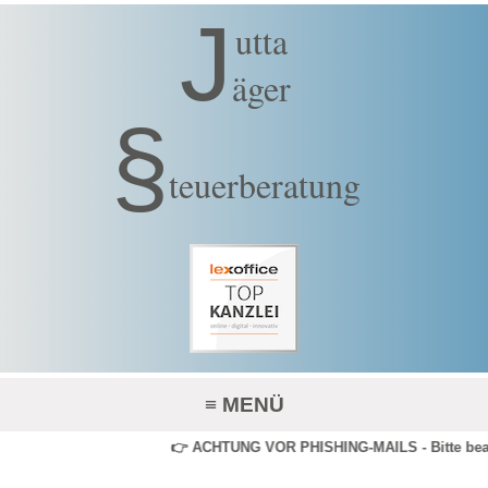
J
utta
äger
§
teuerberatung
≡
MENÜ
👉 ACHTUNG VOR PHISHING-MAILS - Bitte beacht
HOME